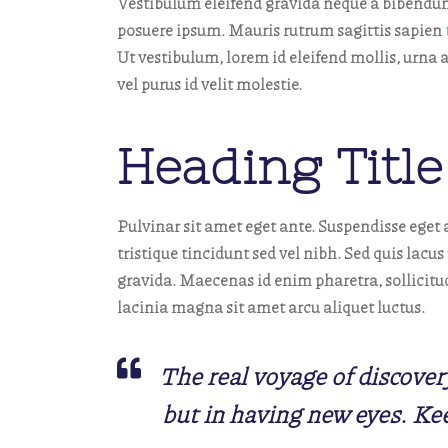
Vestibulum eleifend gravida neque a bibendu
posuere ipsum. Mauris rutrum sagittis sapien
Ut vestibulum, lorem id eleifend mollis, urna 
vel purus id velit molestie.
Heading Title
Pulvinar sit amet eget ante. Suspendisse eget a
tristique tincidunt sed vel nibh. Sed quis lac
gravida. Maecenas id enim pharetra, sollicitud
lacinia magna sit amet arcu aliquet luctus.
The real voyage of discover
but in having new eyes. Kee