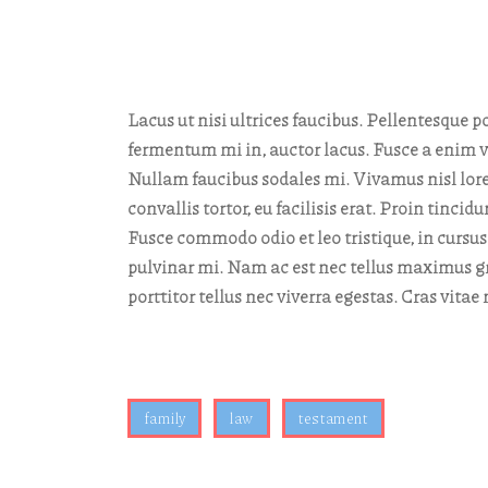
Lacus ut nisi ultrices faucibus. Pellentesque po
fermentum mi in, auctor lacus. Fusce a enim ve
Nullam faucibus sodales mi. Vivamus nisl lorem
convallis tortor, eu facilisis erat. Proin tinc
Fusce commodo odio et leo tristique, in cursus
pulvinar mi. Nam ac est nec tellus maximus gr
porttitor tellus nec viverra egestas. Cras vita
family
law
testament