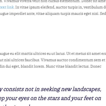
m. Vivamus viverra velit non cursus elementum. Donec sit ame
text link
. In vitae ipsum eleifend, auctor turpis in, vestibulum d
augue imperdiet ante, vitae aliquam turpis mauris eget nisi. Sed
ugue eu elit mattis ultrices eu ut lacus. Ut et metus sit amet er
us ut nisi ultrices faucibus. Vivamus auctor condimentum sem et
in dui eget, blandit lorem. Nunc vitae blandit lectus. Donec
y consists not in seeking new landscapes,
p your eyes on the stars and your feet on