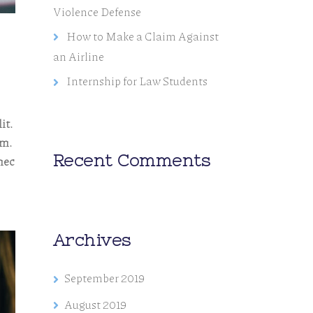
Violence Defense
How to Make a Claim Against
an Airline
Internship for Law Students
it.
em.
Recent Comments
nec
Archives
September 2019
August 2019