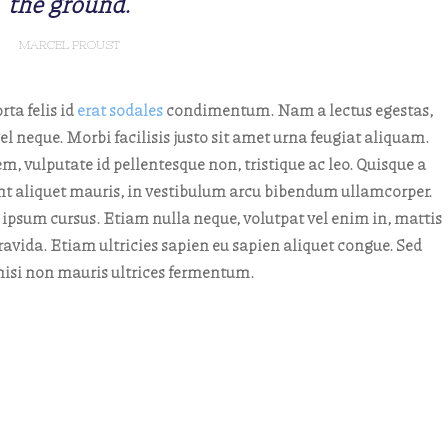
the ground.
MARCEL PROUST
rta felis id
erat sodales
condimentum. Nam a lectus egestas,
l neque. Morbi facilisis justo sit amet urna feugiat aliquam.
, vulputate id pellentesque non, tristique ac leo. Quisque a
idunt aliquet mauris, in vestibulum arcu bibendum ullamcorper.
 ipsum cursus. Etiam nulla neque, volutpat vel enim in, mattis
avida. Etiam ultricies sapien eu sapien aliquet congue. Sed
e nisi non mauris ultrices fermentum.