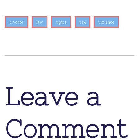
divorce
law
rights
tax
violence
Leave a
Comment