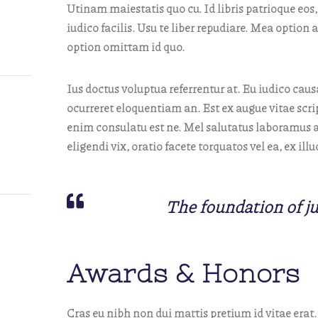
Utinam maiestatis quo cu. Id libris patrioque eos,
iudico facilis. Usu te liber repudiare. Mea option a
option omittam id quo.
Ius doctus voluptua referrentur at. Eu iudico causae
ocurreret eloquentiam an. Est ex augue vitae scr
enim consulatu est ne. Mel salutatus laboramus a
eligendi vix, oratio facete torquatos vel ea, ex i
The foundation of jus
Awards & Honors
Cras eu nibh non dui mattis pretium id vitae erat.