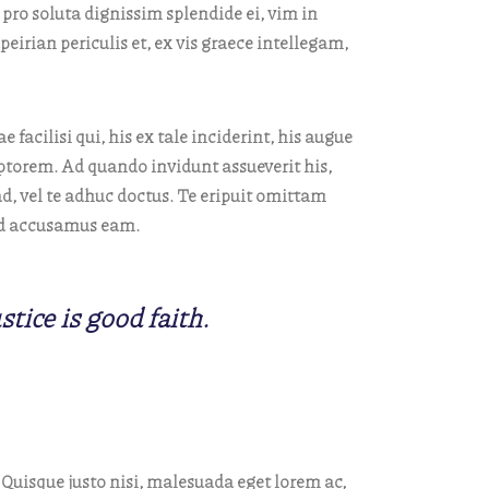
 pro soluta dignissim splendide ei, vim in
peirian periculis et, ex vis graece intellegam,
 facilisi qui, his ex tale inciderint, his augue
iptorem. Ad quando invidunt assueverit his,
d, vel te adhuc doctus. Te eripuit omittam
llud accusamus eam.
tice is good faith.
 Quisque justo nisi, malesuada eget lorem ac,